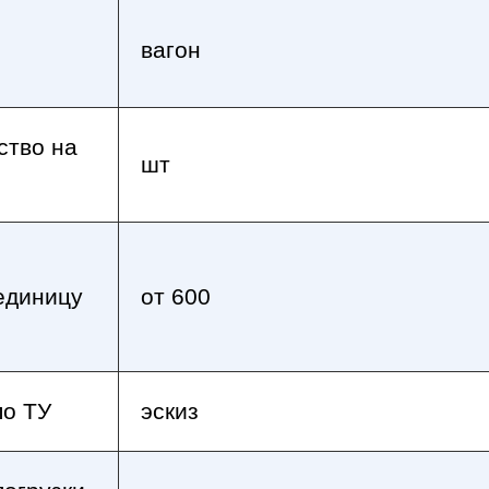
вагон
ство на
шт
единицу
от 600
по ТУ
эскиз