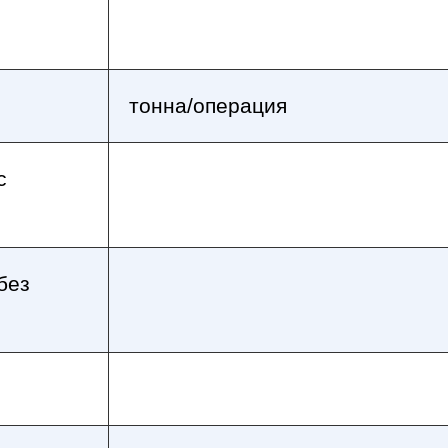
тонна/операция
с
без