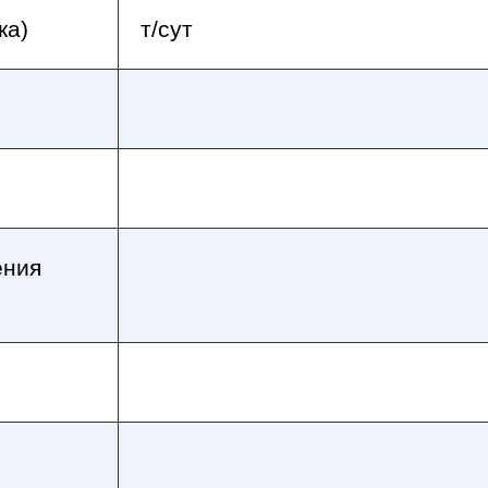
ка)
т/сут
ения