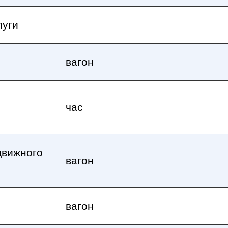
луги
вагон
час
движного
вагон
вагон