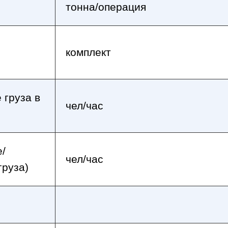
тонна/операция
комплект
 груза в
чел/час
е/
чел/час
груза)