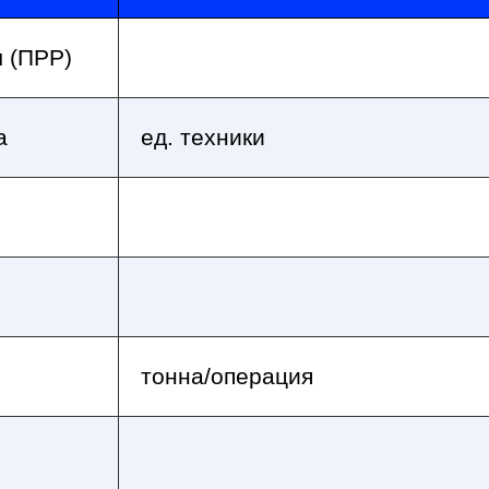
 (ПРР)
а
ед. техники
тонна/операция